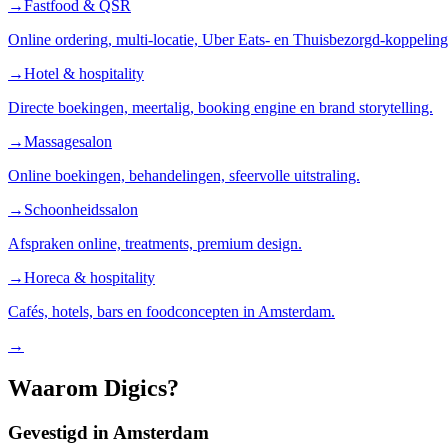
→
Fastfood & QSR
Online ordering, multi-locatie, Uber Eats- en Thuisbezorgd-koppeling
→
Hotel & hospitality
Directe boekingen, meertalig, booking engine en brand storytelling.
→
Massagesalon
Online boekingen, behandelingen, sfeervolle uitstraling.
→
Schoonheidssalon
Afspraken online, treatments, premium design.
→
Horeca & hospitality
Cafés, hotels, bars en foodconcepten in Amsterdam.
→
Waarom Digics?
Gevestigd in Amsterdam