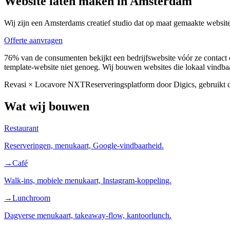
Website laten maken in Amsterdam
Wij zijn een Amsterdams creatief studio dat op maat gemaakte websit
Offerte aanvragen
76% van de consumenten bekijkt een bedrijfswebsite vóór ze contac
template-website niet genoeg. Wij bouwen websites die lokaal vindbaar
Revasi × Locavore NXT
Reserveringsplatform door Digics, gebruikt d
Wat wij bouwen
Restaurant
Reserveringen, menukaart, Google-vindbaarheid.
→
Café
Walk-ins, mobiele menukaart, Instagram-koppeling.
→
Lunchroom
Dagverse menukaart, takeaway-flow, kantoorlunch.